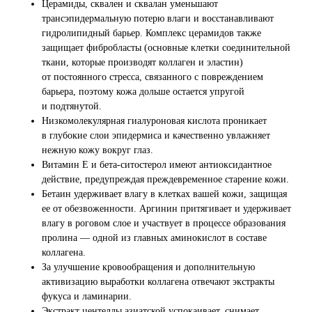
Церамиды, сквален и сквалан уменьшают
трансэпидермальную потерю влаги и восстанавливают
гидролипидный барьер. Комплекс церамидов также
защищает фибробласты (основные клетки соединительной
ткани, которые производят коллаген и эластин)
от постоянного стресса, связанного с повреждением
барьера, поэтому кожа дольше остается упругой
и подтянутой.
Низкомолекулярная гиалуроновая кислота проникает
в глубокие слои эпидермиса и качественно увлажняет
нежную кожу вокруг глаз.
Витамин Е и бета-ситостерол имеют антиоксидантное
действие, предупреждая преждевременное старение кожи.
Бетаин удерживает влагу в клетках вашей кожи, защищая
ее от обезвоженности. Аргинин притягивает и удерживает
влагу в роговом слое и участвует в процессе образования
пролина — одной из главных аминокислот в составе
коллагена.
За улучшение кровообращения и дополнительную
активизацию выработки коллагена отвечают экстракты
фукуса и ламинарии.
Экстракт центеллы азиатской успокаивает, снимает