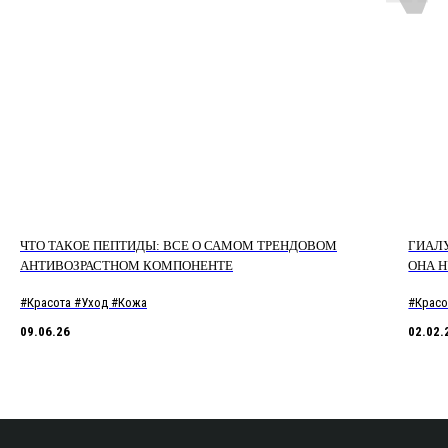
ЧТО ТАКОЕ ПЕПТИДЫ: ВСЕ О САМОМ ТРЕНДОВОМ
ГИАЛУ
АНТИВОЗРАСТНОМ КОМПОНЕНТЕ
ОНА 
#Красота #Уход #Кожа
#Красо
09.06.26
02.02.