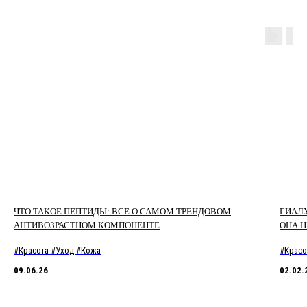
ЧТО ТАКОЕ ПЕПТИДЫ: ВСЕ О САМОМ ТРЕНДОВОМ
ГИАЛУ
АНТИВОЗРАСТНОМ КОМПОНЕНТЕ
ОНА 
#Красота #Уход #Кожа
#Красо
09.06.26
02.02.