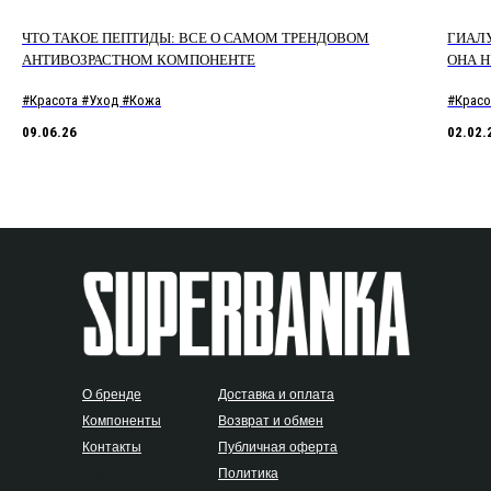
ЧТО ТАКОЕ ПЕПТИДЫ: ВСЕ О САМОМ ТРЕНДОВОМ
ГИАЛУ
АНТИВОЗРАСТНОМ КОМПОНЕНТЕ
ОНА 
#Красота #Уход #Кожа
#Красо
09.06.26
02.02.
О бренде
Доставка и оплата
Компоненты
Возврат и обмен
Контакты
Публичная оферта
Блог
Политика